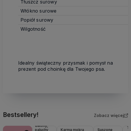
Tłuszcz surowy
Włókno surowe
Popiół surowy
Wilgotność
Idealny świąteczny przysmak i pomysł na
prezent pod choinkę dla Twojego psa.
Bestsellery!
Zobacz więcej
Batony,
Tr
paluchy
Karma mokra
Suszone