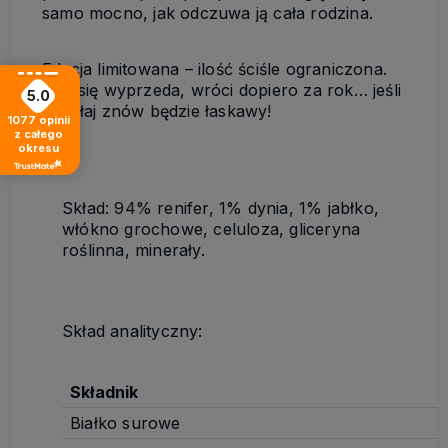
samo mocno, jak odczuwa ją cała rodzina.
Edycja limitowana – ilość ściśle ograniczona.
Gdy się wyprzeda, wróci dopiero za rok… jeśli
5.0
Mikołaj znów będzie łaskawy!
1077
opinii
z całego
okresu
Skład:
94% renifer, 1% dynia, 1% jabłko,
włókno grochowe, celuloza, gliceryna
roślinna, minerały.
Skład analityczny:
Składnik
Białko surowe