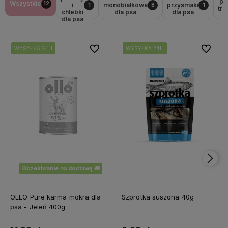
pr
Wszystkie
12
i
monobiałkowa
przysmaki
1
8
1
tr
chlebki
dla psa
dla psa
d
dla psa
Do ulubionych
Do ulubi
WYSYŁKA 24H
WYSYŁKA 24H
WYSYŁKA 24H
WYSYŁKA 24H
WYSYŁKA 24H
WYSYŁKA 24H
Oczekiwanie na dostawę 🚚
OLLO Pure karma mokra dla
Szprotka suszona 40g
psa - Jeleń 400g