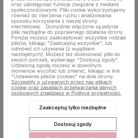
O nas
oraz udostępniać funkcje związane z mediami
społecznościowymi. Pliki cookie wykorzystujemy
również do mierzenia ruchu i analizowania
sposobu korzystania z naszej strony
Obsługa klienta
internetowej.
Domyślnie włączone są jedynie
pliki niezbędne do poprawnego działania strony.
Poniżej możesz zaakceptować wszystkie rodzaje
plików, klikając "Zaakceptuj wszystkie", lub
Pomoc
odmówić ich używania (z wyjątkiem
niezbędnych). Możesz też dostosować pliki do
swoich potrzeb, wybierając "Dostosuj zgody".
Moje konto
Udzieloną zgodę możesz w dowolnym
momencie wycofać lub zmienić, klikając w link
"Ustawienia plików cookies" na dole strony.
Szczegóły o używanych przez nas plikach
cookie oraz zasadach przetwarzania danych
osobowych znajdziesz w Polityce prywatności.
Zaakceptuj tylko niezbędne
Sklep internetowy Shoper.pl
Szablon Shoper Modern 3.0™
od
GrowCommerce
Dostosuj zgody