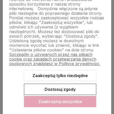
sposobu korzystania z naszej strony
Obsługa klienta
internetowej.
Domyślnie włączone są jedynie
pliki niezbędne do poprawnego działania strony.
Poniżej możesz zaakceptować wszystkie rodzaje
plików, klikając "Zaakceptuj wszystkie", lub
Pomoc
odmówić ich używania (z wyjątkiem
niezbędnych). Możesz też dostosować pliki do
swoich potrzeb, wybierając "Dostosuj zgody".
Moje konto
Udzieloną zgodę możesz w dowolnym
momencie wycofać lub zmienić, klikając w link
"Ustawienia plików cookies" na dole strony.
Szczegóły o używanych przez nas plikach
cookie oraz zasadach przetwarzania danych
osobowych znajdziesz w Polityce prywatności.
Zaakceptuj tylko niezbędne
Sklep internetowy Shoper.pl
Szablon Shoper Modern 3.0™
od
GrowCommerce
Dostosuj zgody
Zaakceptuj wszystkie