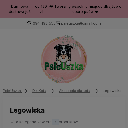
Darmowa
od 199
❤️ Twórzmy wspólnie miejsce dbające o
dostawa już
zł
dobro psów ❤️
694 498 555
psieuszka@gmail.com
PsieUszka
Dla Kota
Akcesoria dla kota
Legowiska
Legowiska
🛒
Ta kategoria zawiera
2
produktów