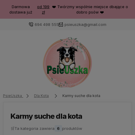
Darmowa
od 199
❤️ Twórzmy wspólnie miejsce dbające o
dostawa już
zł
dobro psów ❤️
694 498 555
psieuszka@gmail.com
PsieUszka
Dla Kota
Karmy suche dla kota
Karmy suche dla kota
🛒
Ta kategoria zawiera
6
produktów