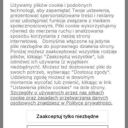
polityce prywatności
Używamy plików cookie i podobnych
technologii, aby zapamiętać Twoje ustawienia,
prezentować spersonalizowane treści i reklamy
O nas
oraz udostępniać funkcje związane z mediami
społecznościowymi. Pliki cookie wykorzystujemy
również do mierzenia ruchu i analizowania
sposobu korzystania z naszej strony
Obsługa klienta
internetowej.
Domyślnie włączone są jedynie
pliki niezbędne do poprawnego działania strony.
Poniżej możesz zaakceptować wszystkie rodzaje
plików, klikając "Zaakceptuj wszystkie", lub
Pomoc
odmówić ich używania (z wyjątkiem
niezbędnych). Możesz też dostosować pliki do
swoich potrzeb, wybierając "Dostosuj zgody".
Moje konto
Udzieloną zgodę możesz w dowolnym
momencie wycofać lub zmienić, klikając w link
"Ustawienia plików cookies" na dole strony.
Szczegóły o używanych przez nas plikach
cookie oraz zasadach przetwarzania danych
osobowych znajdziesz w Polityce prywatności.
Zaakceptuj tylko niezbędne
Sklep internetowy Shoper.pl
Szablon Shoper Modern 3.0™
od
GrowCommerce