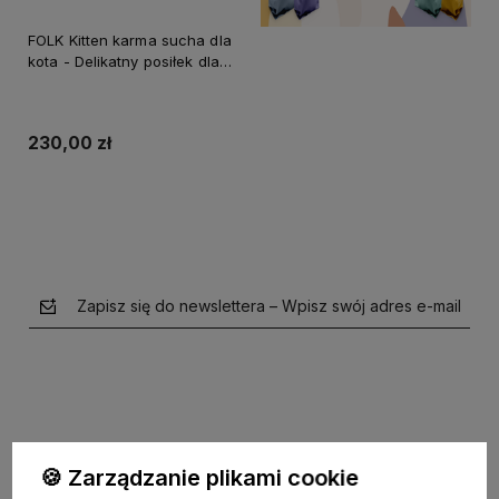
FOLK Kitten karma sucha dla
kota - Delikatny posiłek dla
malucha z cielęciną i
łososiem 7kg
230,00 zł
Zapisz się do newslettera – Wpisz swój adres e-mail
🍪 Zarządzanie plikami cookie