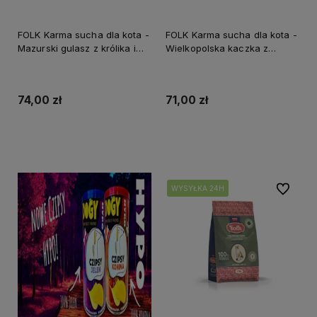
FOLK Karma sucha dla kota -
FOLK Karma sucha dla kota -
Mazurski gulasz z królika i
Wielkopolska kaczka z
sarny z burakami z
dodatkiem jabłek, przepiórki i
dodatkiem żurawiny 1,6kg
śledzia 1,6kg
74,00 zł
71,00 zł
Do koszyka
Do koszyka
Do ulubi
WYSYŁKA 24H
WYSYŁKA 24H
WYSYŁKA 24H