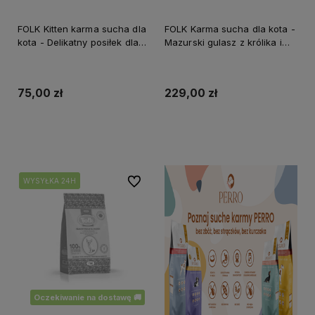
FOLK Kitten karma sucha dla
FOLK Karma sucha dla kota -
kota - Delikatny posiłek dla
Mazurski gulasz z królika i
malucha z cielęciną i
sarny z burakami z
łososiem 1,6kg
dodatkiem żurawiny 7kg
75,00 zł
229,00 zł
Do koszyka
Do ulubionych
WYSYŁKA 24H
WYSYŁKA 24H
Oczekiwanie na dostawę 🚚