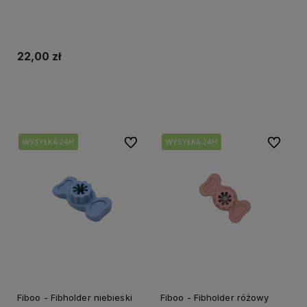
22,00 zł
Do koszyka
Do ulubionych
Do ulubi
WYSYŁKA 24H
WYSYŁKA 24H
WYSYŁKA 24H
WYSYŁKA 24H
WYSYŁKA 24H
WYSYŁKA 24H
Fiboo - Fibholder niebieski
Fiboo - Fibholder różowy