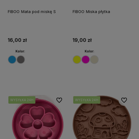
FIBOO Mata pod miskę S
FIBOO Miska płytka
16,00 zł
19,00 zł
Kolor:
Kolor:
Do koszyka
Do koszyka
Do ulubionych
Do ulubi
WYSYŁKA 24H
WYSYŁKA 24H
WYSYŁKA 24H
WYSYŁKA 24H
WYSYŁKA 24H
WYSYŁKA 24H
WYSYŁKA 24H
WYSYŁKA 24H