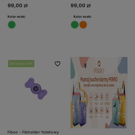
99,00 zł
99,00 zł
Kolor miski:
Kolor miski:
Do koszyka
Do koszyka
Do ulubionych
WYSYŁKA 24H
WYSYŁKA 24H
WYSYŁKA 24H
Fiboo - Fibholder fioletowy