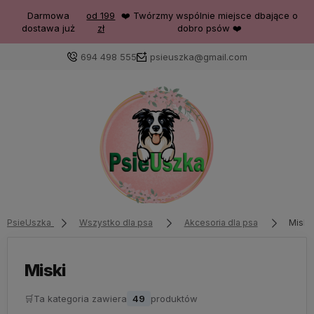
Darmowa
od 199
❤️ Twórzmy wspólnie miejsce dbające o
dostawa już
zł
dobro psów ❤️
694 498 555
psieuszka@gmail.com
PsieUszka
Wszystko dla psa
Akcesoria dla psa
Miski
Miski
🛒
Ta kategoria zawiera
49
produktów