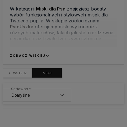
W kategorii
Miski dla Psa
znajdziesz bogaty
wybór funkcjonalnych i stylowych misek dla
Twojego pupila. W sklepie zoologicznym
PsieUszka
oferujemy miski wykonane z
różnych materiałów, takich jak stal nierdzewna,
ceramika oraz trwałe tworzywa sztuczne.
Dostępne w różnych rozmiarach i kolorach,
nasze miski są łatwe do czyszczenia i
zapewniają wygodę podczas posiłków. Wybierz
ZOBACZ WIĘCEJ
idealną miskę dla swojego psa, która będzie nie
tylko praktyczna, ale także estetyczna. W
WSTECZ
MISKI
naszym sklepie zoologicznym online królują
przede wszystkim miski od firmy Fiboo.