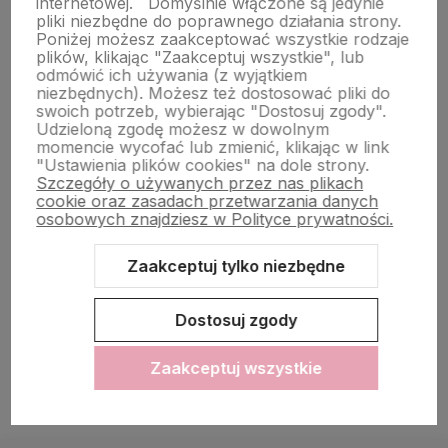
internetowej.
Domyślnie włączone są jedynie
pliki niezbędne do poprawnego działania strony.
Poniżej możesz zaakceptować wszystkie rodzaje
Pomoc
plików, klikając "Zaakceptuj wszystkie", lub
odmówić ich używania (z wyjątkiem
niezbędnych). Możesz też dostosować pliki do
swoich potrzeb, wybierając "Dostosuj zgody".
Moje konto
Udzieloną zgodę możesz w dowolnym
momencie wycofać lub zmienić, klikając w link
"Ustawienia plików cookies" na dole strony.
Szczegóły o używanych przez nas plikach
cookie oraz zasadach przetwarzania danych
osobowych znajdziesz w Polityce prywatności.
Zaakceptuj tylko niezbędne
Sklep internetowy Shoper.pl
Szablon Shoper Modern 3.0™
od
GrowCommerce
Dostosuj zgody
Zaakceptuj wszystkie