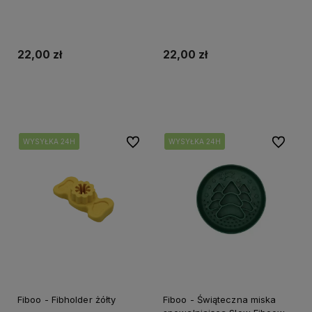
22,00 zł
22,00 zł
Do koszyka
Do koszyka
Do ulubionych
Do ulubi
WYSYŁKA 24H
WYSYŁKA 24H
WYSYŁKA 24H
WYSYŁKA 24H
WYSYŁKA 24H
Fiboo - Fibholder żółty
Fiboo - Świąteczna miska