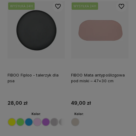
Do ulubionych
Do ulubi
WYSYŁKA 24H
WYSYŁKA 24H
WYSYŁKA 24H
WYSYŁKA 24H
WYSYŁKA 24H
WYSYŁKA 24H
FIBOO Fiploo - talerzyk dla
FIBOO Mata antypoślizgowa
psa
pod miski – 47×30 cm
28,00 zł
49,00 zł
Kolor:
Kolor: