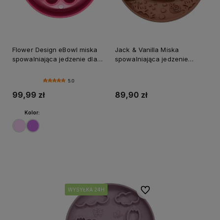
Flower Design eBowl miska
Jack & Vanilla Miska
spowalniająca jedzenie dla
spowalniająca jedzenie
psów SodaPup kwiat
MUCHOMOREK
5.0
99,99 zł
89,90 zł
Kolor:
Do koszyka
Do koszyka
Do ulubionych
WYSYŁKA 24H
WYSYŁKA 24H
WYSYŁKA 24H