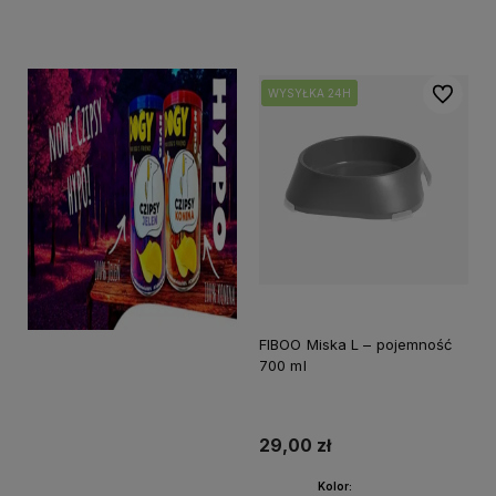
Do koszyka
Do koszyka
Do ulubi
WYSYŁKA 24H
WYSYŁKA 24H
WYSYŁKA 24H
FIBOO Miska L – pojemność
700 ml
29,00 zł
Kolor: