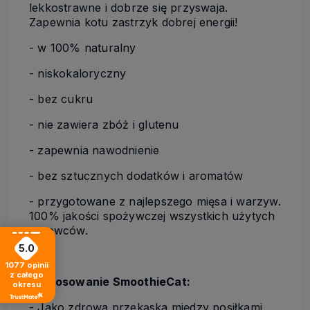
lekkostrawne i dobrze się przyswaja.
Zapewnia kotu zastrzyk dobrej energii!
- w 100% naturalny
- niskokaloryczny
- bez cukru
- nie zawiera zbóż i glutenu
- zapewnia nawodnienie
- bez sztucznych dodatków i aromatów
- przygotowane z najlepszego mięsa i warzyw.
100% jakości spożywczej wszystkich użytych
surowców.
5.0
1077
opinii
z całego
Zastosowanie SmoothieCat:
okresu
- Jako zdrowa przekąska między posiłkami