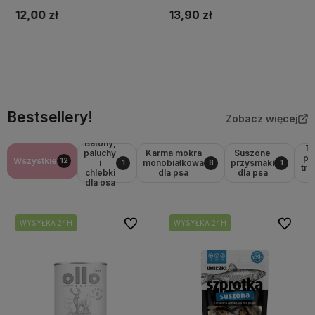
12,00 zł
13,90 zł
Do koszyka
Do koszyka
Bestsellery!
Zobacz więcej
Batony,
Tr
paluchy
Karma mokra
Suszone
pr
Wszystkie
12
i
monobiałkowa
przysmaki
1
8
1
tr
chlebki
dla psa
dla psa
d
dla psa
Do ulubionych
Do ulubi
WYSYŁKA 24H
WYSYŁKA 24H
WYSYŁKA 24H
WYSYŁKA 24H