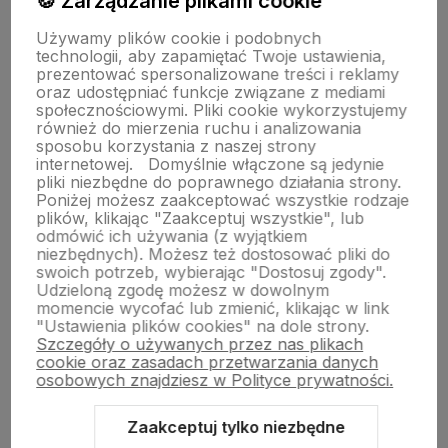
🍪 Zarządzanie plikami cookie
Używamy plików cookie i podobnych
technologii, aby zapamiętać Twoje ustawienia,
prezentować spersonalizowane treści i reklamy
oraz udostępniać funkcje związane z mediami
społecznościowymi. Pliki cookie wykorzystujemy
również do mierzenia ruchu i analizowania
sposobu korzystania z naszej strony
internetowej.
Domyślnie włączone są jedynie
polityce prywatności
pliki niezbędne do poprawnego działania strony.
Poniżej możesz zaakceptować wszystkie rodzaje
plików, klikając "Zaakceptuj wszystkie", lub
O nas
odmówić ich używania (z wyjątkiem
niezbędnych). Możesz też dostosować pliki do
swoich potrzeb, wybierając "Dostosuj zgody".
Udzieloną zgodę możesz w dowolnym
Obsługa klienta
momencie wycofać lub zmienić, klikając w link
"Ustawienia plików cookies" na dole strony.
Szczegóły o używanych przez nas plikach
cookie oraz zasadach przetwarzania danych
Pomoc
osobowych znajdziesz w Polityce prywatności.
Zaakceptuj tylko niezbędne
Moje konto