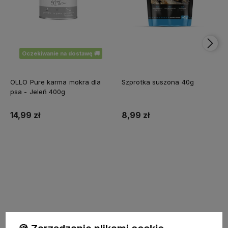
Oczekiwanie na dostawę 🚚
OLLO Pure karma mokra dla
Szprotka suszona 40g
psa - Jeleń 400g
14,99 zł
8,99 zł
Do koszyka
Zapisz się do newslettera – Wpisz swój adres e-mail