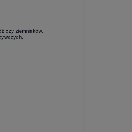
óż czy ziemniaków.
dżywczych.