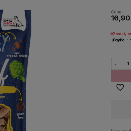
Cena:
16,90
Zostały o
・Ku
-
Dostępność:
na wyczerpaniu
Producent