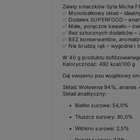
Zalety smaczków Syta Micha F
✅ Monobiałkowy skład – idealn
✅ Dodatek SUPERFOOD – ananas 
✅ Małe, poręczne kawałki – św
✅ Bez sztucznych dodatków – ze
✅ BEZ konserwantów, aromatów
✅ Nie brudzą rąk – wygodne i h
W 40 g produktu liofilizowanego
Kaloryczność: 492 kcal/100 g
Daj swojemu psu wyjątkowy sm
Skład: Wołowina 94%, ananas 4%
Skład analityczny:
Białko surowe: 54,0%
Tłuszcz surowy: 30,0%
Włókno surowe: 2,5%