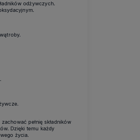
składników odżywczych.
 oksydacyjnym.
 wątroby.
.
dżywcze.
ca zachować pełnię składników
ów. Dzięki temu każdy
iwego życia.