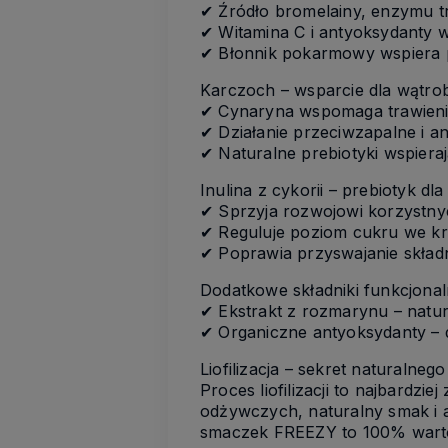
✔ Źródło bromelainy, enzymu tr
✔ Witamina C i antyoksydanty 
✔ Błonnik pokarmowy wspiera pe
Karczoch – wsparcie dla wątroby 
✔ Cynaryna wspomaga trawienie 
✔ Działanie przeciwzapalne i a
✔ Naturalne prebiotyki wspierają
Inulina z cykorii – prebiotyk dla
✔ Sprzyja rozwojowi korzystnych 
✔ Reguluje poziom cukru we krwi
✔ Poprawia przyswajanie skład
Dodatkowe składniki funkcjon
✔ Ekstrakt z rozmarynu – natura
✔ Organiczne antyoksydanty – 
Liofilizacja – sekret naturalne
Proces liofilizacji to najbard
odżywczych, naturalny smak i 
smaczek FREEZY to 100% wartoś