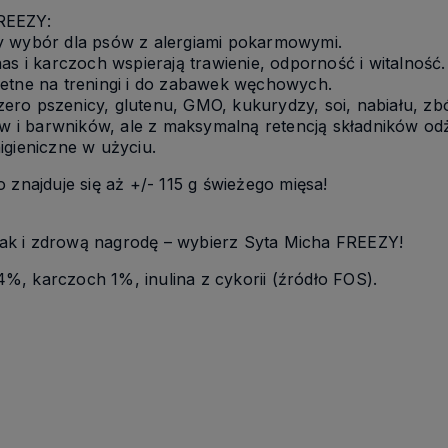
REEZY:
y wybór dla psów z alergiami pokarmowymi.
i karczoch wspierają trawienie, odporność i witalność.
ietne na treningi i do zabawek węchowych.
ro pszenicy, glutenu, GMO, kukurydzy, soi, nabiału, zb
 i barwników, ale z maksymalną retencją składników o
igieniczne w użyciu.
 znajduje się aż +/- 115 g świeżego mięsa!
ak i zdrową nagrodę – wybierz Syta Micha FREEZY!
, karczoch 1%, inulina z cykorii (źródło FOS).