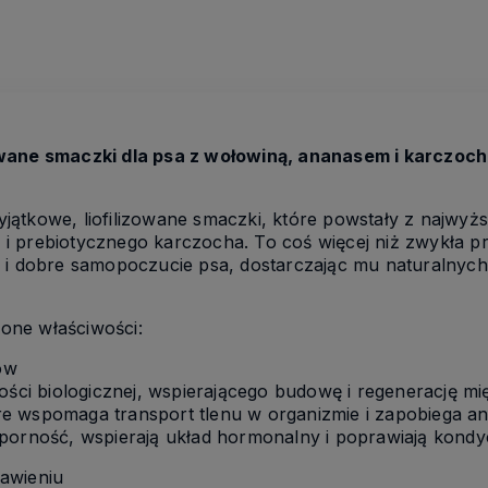
owane smaczki dla psa z wołowiną, ananasem i karczoc
ątkowe, liofilizowane smaczki, które powstały z najwyżs
i prebiotycznego karczocha. To coś więcej niż zwykła p
e i dobre samopoczucie psa, dostarczając mu naturalnyc
ione właściwości:
łów
ości biologicznej, wspierającego budowę i regenerację mię
e wspomaga transport tlenu w organizmie i zapobiega an
porność, wspierają układ hormonalny i poprawiają kondycj
awieniu