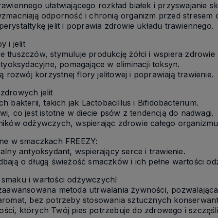
awiennego ułatwiającego rozkład białek i przyswajanie 
wzmacniają odporność i chronią organizm przed stresem
rystaltykę jelit i poprawia zdrowie układu trawiennego.
i jelit
tłuszczów, stymuluje produkcję żółci i wspiera zdrowie
ntyoksydacyjne, pomagające w eliminacji toksyn.
 rozwój korzystnej flory jelitowej i poprawiają trawienie.
 zdrowych jelit
bakterii, takich jak Lactobacillus i Bifidobacterium.
, co jest istotne w diecie psów z tendencją do nadwagi.
ników odżywczych, wspierając zdrowie całego organizmu
alne w smaczkach FREEZY:
lny antyoksydant, wspierający serce i trawienie.
dbają o długą świeżość smaczków i ich pełne wartości o
go smaku i wartości odżywczych!
ziej zaawansowana metoda utrwalania żywności, pozwalają
aromat, bez potrzeby stosowania sztucznych konserwant
ci, których Twój pies potrzebuje do zdrowego i szczęśl