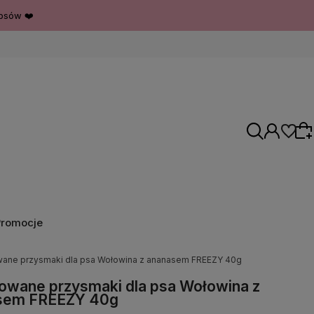
psów ❤️
Promocje
Wybierz coś dla siebie z naszej aktualnej
oferty lub zaloguj się, aby przywrócić dodane
owane przysmaki dla psa Wołowina z ananasem FREEZY 40g
produkty do listy z poprzedniej sesji.
izowane przysmaki dla psa Wołowina z
sem FREEZY 40g