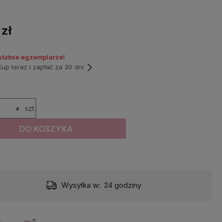
 zł
statnie egzemplarze!
p teraz i zapłać za 30 dni
+
szt.
DO KOSZYKA
Wysyłka w:
24 godziny
: