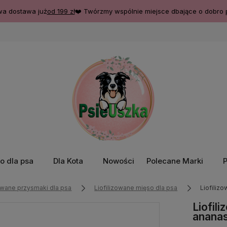
a dostawa już
od 199 zł
❤️ Twórzmy wspólnie miejsce dbające o dobro 
o dla psa
Dla Kota
Nowości
Polecane Marki
zowane przysmaki dla psa
Liofilizowane mięso dla psa
Liofiliz
Liofil
anana