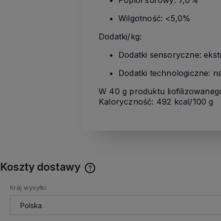
Popiół surowy: 7,0%
Wilgotność: <5,0%
Dodatki/kg:
Dodatki sensoryczne: eks
Dodatki technologiczne: n
W 40 g produktu liofilizowanego
Kaloryczność: 492 kcal/100 g
Koszty dostawy
Kraj wysyłki:
Cena nie zawiera ewentualnych
kosztów płatności