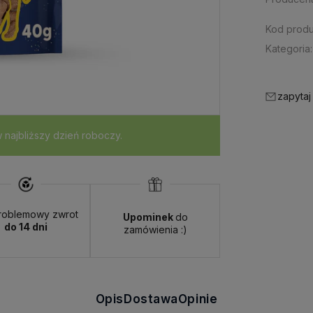
Kod produ
Kategoria:
zapytaj
najbliższy dzień roboczy.
roblemowy zwrot
Upominek
do
do 14 dni
zamówienia :)
Opis
Dostawa
Opinie