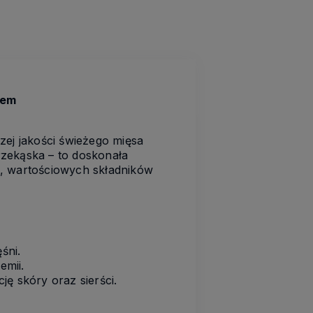
hem
zej jakości świeżego mięsa
rzekąska – to doskonała
h, wartościowych składników
śni.
emii.
ę skóry oraz sierści.