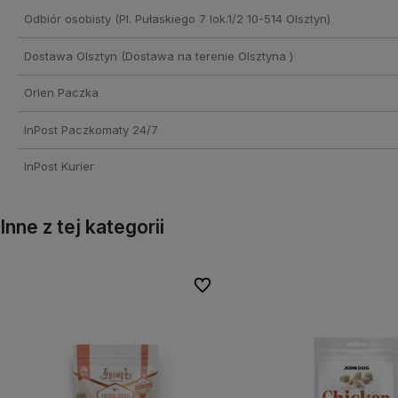
Odbiór osobisty
(Pl. Pułaskiego 7 lok.1/2 10-514 Olsztyn)
Dostawa Olsztyn
(Dostawa na terenie Olsztyna )
Orlen Paczka
InPost Paczkomaty 24/7
InPost Kurier
Inne z tej kategorii
onych
onych
Do ulubionych
Do ulubionych