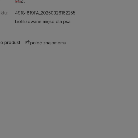
ktu:
4918-819FA_20250326162255
Liofilizowane mięso dla psa
 o produkt
poleć znajomemu