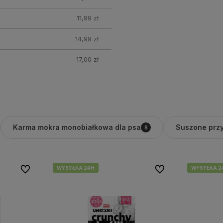
11,99 zł
14,99 zł
17,00 zł
Karma mokra monobiałkowa dla psa
Suszone przy
8
WYSYŁKA 24H
WYSYŁKA 24H
WYSYŁKA 2
WYSYŁKA 2
Do ulubionych
Do ulubionych