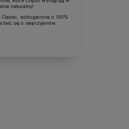
enów, które często występują w
icie naturalny!
i Classic, wzbogaconej o 100%
twić się o nieprzyjemne