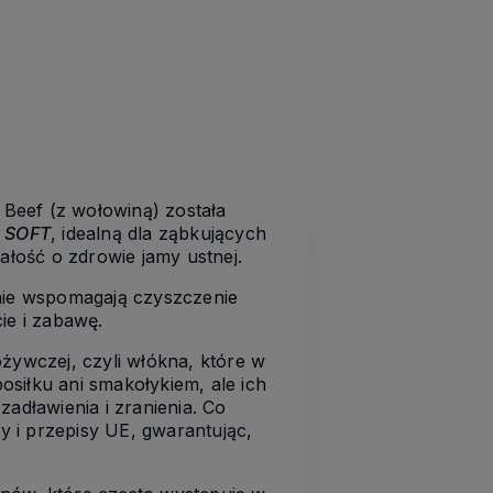
Beef (z wołowiną) została
ą
SOFT
, idealną dla ząbkujących
łość o zdrowie jamy ustnej.
znie wspomagają czyszczenie
ie i zabawę.
żywczej, czyli włókna, które w
osiłku ani smakołykiem, ale ich
adławienia i zranienia. Co
 i przepisy UE, gwarantując,