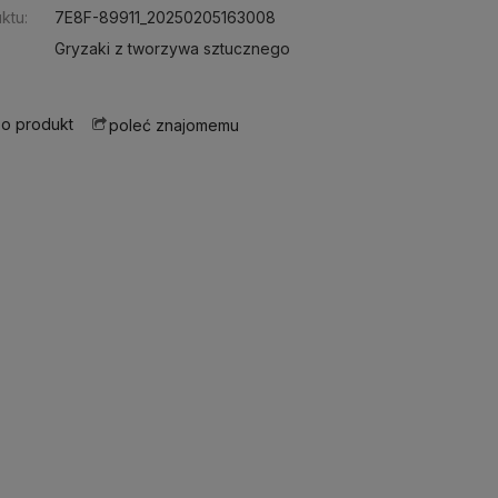
ktu:
7E8F-89911_20250205163008
Gryzaki z tworzywa sztucznego
 o produkt
poleć znajomemu