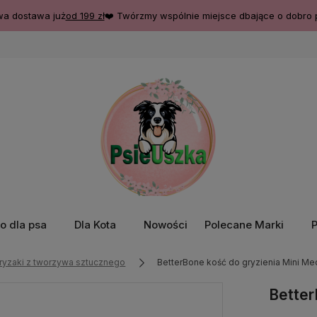
a dostawa już
od 199 zł
❤️ Twórzmy wspólnie miejsce dbające o dobro 
o dla psa
Dla Kota
Nowości
Polecane Marki
ryzaki z tworzywa sztucznego
BetterBone kość do gryzienia Mini M
Better