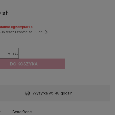
 zł
statnie egzemplarze!
p teraz i zapłać za 30 dni
+
szt.
DO KOSZYKA
Wysyłka w:
48 godzin
:
BetterBone