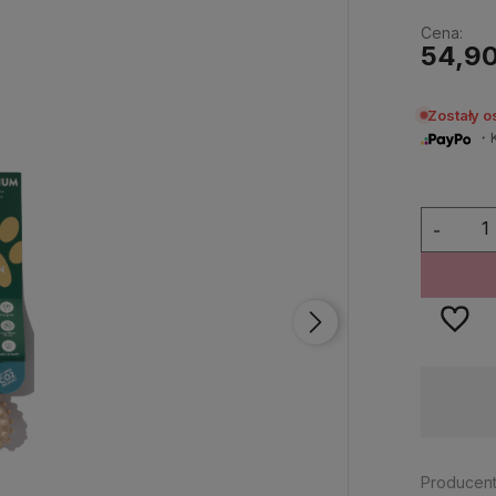
Cena:
54,90
Zostały o
・Ku
-
Dostępność:
na wyczerpaniu
Producent