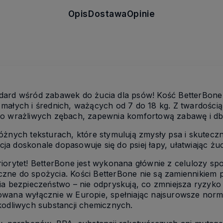
Opis
Dostawa
Opinie
dard wśród zabawek do żucia dla psów! Kość BetterBone 
małych i średnich, ważących od 7 do 18 kg. Z twardości
 o wrażliwych zębach, zapewnia komfortową zabawę i dba
óżnych teksturach, które stymulują zmysły psa i skutec
a doskonale dopasowuje się do psiej łapy, ułatwiając żuc
iorytet! BetterBone jest wykonana głównie z celulozy spo
ieczne do spożycia. Kości BetterBone nie są zamiennikiem p
a bezpieczeństwo – nie odpryskują, co zmniejsza ryzyko z
wana wyłącznie w Europie, spełniając najsurowsze normy
kodliwych substancji chemicznych.