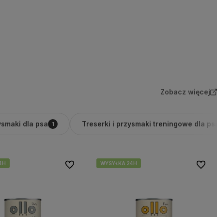
Zobacz więcej
smaki dla psa
Treserki i przysmaki treningowe dla ps
1
4H
4H
WYSYŁKA 24H
WYSYŁKA 24H
Do ulubionych
Do ulu