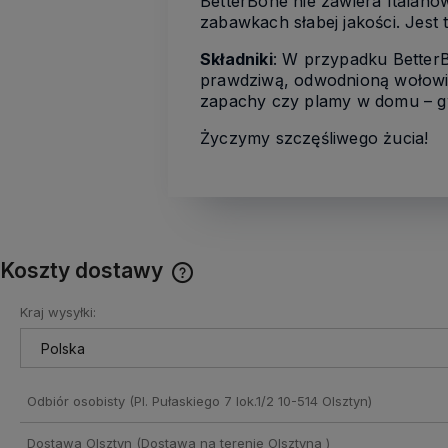
BetterBone nie zawiera ftalan
zabawkach słabej jakości. Jest 
Składniki
: W przypadku Better
prawdziwą, odwodnioną wołowin
zapachy czy plamy w domu – gw
Życzymy szczęśliwego żucia!
Koszty dostawy
Kraj wysyłki:
Cena nie zawiera ewentualnych
kosztów płatności
Odbiór osobisty
(Pl. Pułaskiego 7 lok.1/2 10-514 Olsztyn)
Dostawa Olsztyn
(Dostawa na terenie Olsztyna )