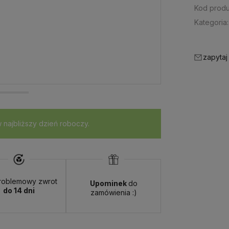
Kod produ
Kategoria:
zapytaj
najbliższy dzień roboczy.
roblemowy zwrot
Upominek
do
do 14 dni
zamówienia :)