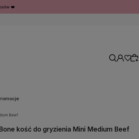
psów ❤️
Promocje
Wybierz coś dla siebie z naszej aktualnej
oferty lub zaloguj się, aby przywrócić dodane
edium Beef
produkty do listy z poprzedniej sesji.
Bone kość do gryzienia Mini Medium Beef