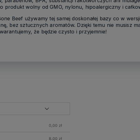
ów, parabenów, BPA, substancji rakotwórczych ani mutag
to produkt wolny od GMO, nylonu, hipoalergiczny i całkow
Bone Beef używamy tej samej doskonałej bazy co w wersj
ę, bez sztucznych aromatów. Dzięki temu nie musisz mar
arantujemy, że będzie czysto i przyjemnie!
0,00 zł
8,00 zł