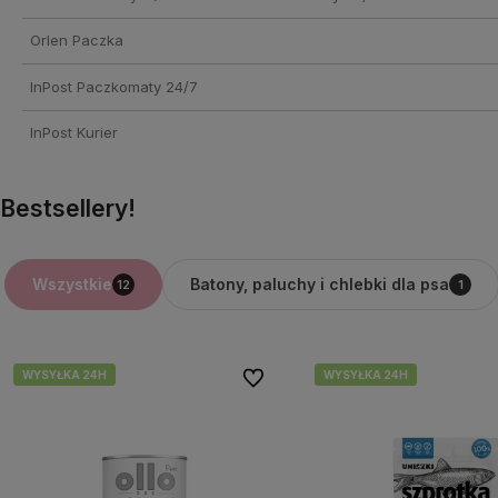
Orlen Paczka
InPost Paczkomaty 24/7
InPost Kurier
Bestsellery!
Batony, paluchy i chlebki dla psa
Wszystkie
12
1
WYSYŁKA 24H
WYSYŁKA 24H
WYSYŁKA 24H
WYSYŁKA 24H
Do ulubionych