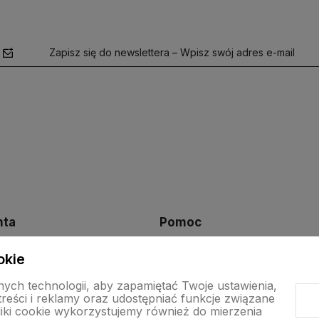
Zapisz się do newslettera – Wpisz swój adres e-mail
polityce
prywatności
nta
Pomoc
okie
Regulamin sklepu
stawy
Polityka prywatności
ych technologii, aby zapamiętać Twoje ustawienia,
eści i reklamy oraz udostępniać funkcje związane
zamówienia
Ustawienia plików cookies
iki cookie wykorzystujemy również do mierzenia