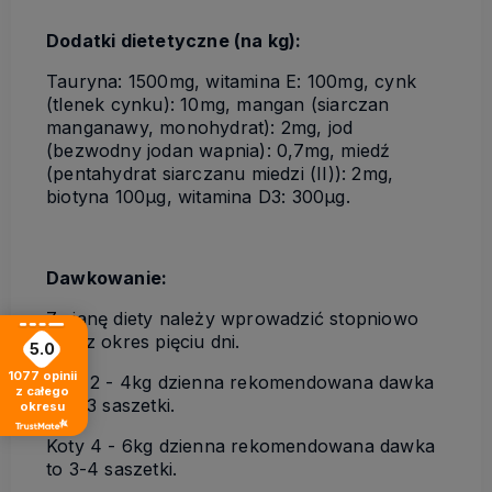
Dodatki dietetyczne (na kg):
Tauryna: 1500mg, witamina E: 100mg, cynk
(tlenek cynku): 10mg, mangan (siarczan
manganawy, monohydrat): 2mg, jod
(bezwodny jodan wapnia): 0,7mg, miedź
(pentahydrat siarczanu miedzi (II)): 2mg,
biotyna 100μg, witamina D3: 300μg.
Dawkowanie:
Zmianę diety należy wprowadzić stopniowo
przez okres pięciu dni.
5.0
1077
opinii
Koty 2 - 4kg dzienna rekomendowana dawka
z całego
to 2-3 saszetki.
okresu
Koty 4 - 6kg dzienna rekomendowana dawka
to 3-4 saszetki.