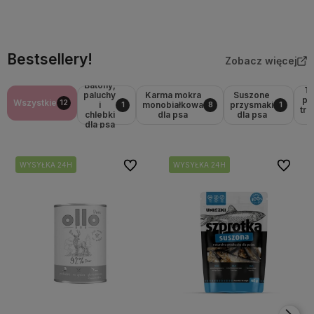
Do koszyka
Do koszyka
Bestsellery!
Zobacz więcej
Batony,
Tr
paluchy
Karma mokra
Suszone
pr
Wszystkie
12
i
monobiałkowa
przysmaki
1
8
1
tr
chlebki
dla psa
dla psa
d
dla psa
Do ulubionych
Do ulubi
WYSYŁKA 24H
WYSYŁKA 24H
WYSYŁKA 24H