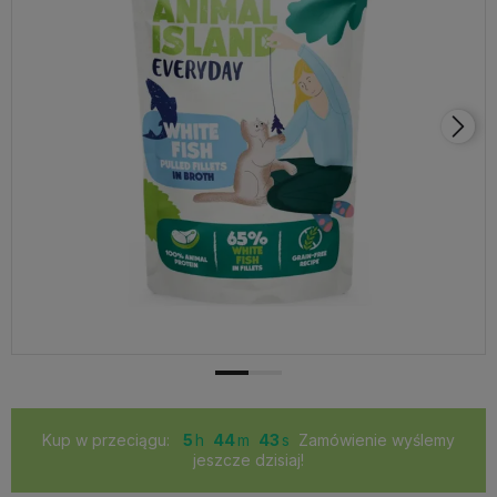
Kup w przeciągu:
5
44
43
Zamówienie wyślemy
jeszcze dzisiaj!