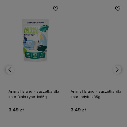
bionych
bionych
Do ulubionych
Do ulubionych
Do ulubi
Do ulubi
Animal Island - saszetka dla
Animal Island - saszetka dla
kota Biała ryba 1x85g
kota Indyk 1x85g
3,49 zł
3,49 zł