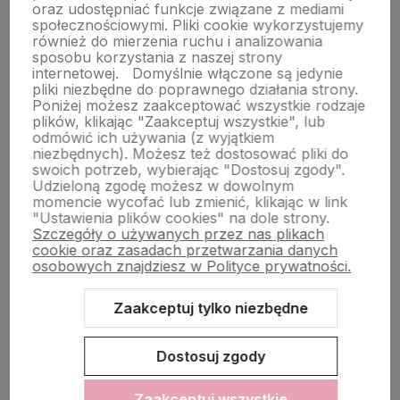
oraz udostępniać funkcje związane z mediami
społecznościowymi. Pliki cookie wykorzystujemy
również do mierzenia ruchu i analizowania
sposobu korzystania z naszej strony
internetowej.
Domyślnie włączone są jedynie
polityce prywatności
pliki niezbędne do poprawnego działania strony.
Poniżej możesz zaakceptować wszystkie rodzaje
plików, klikając "Zaakceptuj wszystkie", lub
O nas
odmówić ich używania (z wyjątkiem
niezbędnych). Możesz też dostosować pliki do
swoich potrzeb, wybierając "Dostosuj zgody".
Udzieloną zgodę możesz w dowolnym
Obsługa klienta
momencie wycofać lub zmienić, klikając w link
"Ustawienia plików cookies" na dole strony.
Szczegóły o używanych przez nas plikach
cookie oraz zasadach przetwarzania danych
Pomoc
osobowych znajdziesz w Polityce prywatności.
Zaakceptuj tylko niezbędne
Moje konto
Dostosuj zgody
Zaakceptuj wszystkie