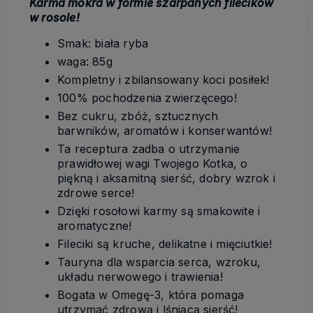
Karma mokra w formie szarpanych filecików
w rosole!
Smak: biała ryba
waga: 85g
Kompletny i zbilansowany koci posiłek!
100% pochodzenia zwierzęcego!
Bez cukru, zbóż, sztucznych
barwników, aromatów i konserwantów!
Ta receptura zadba o utrzymanie
prawidłowej wagi Twojego Kotka, o
piękną i aksamitną sierść, dobry wzrok i
zdrowe serce!
Dzięki rosołowi karmy są smakowite i
aromatyczne!
Fileciki są kruche, delikatne i mięciutkie!
Tauryna dla wsparcia serca, wzroku,
układu nerwowego i trawienia!
Bogata w Omegę-3, która pomaga
utrzymać zdrową i lśniącą sierść!