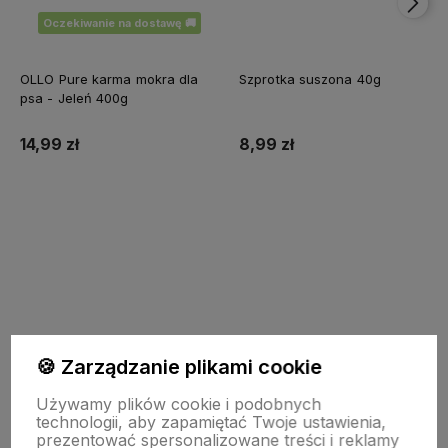
Oczekiwanie na dostawę 🚚
OLLO Pure karma mokra dla
Szprotka suszona 40g
psa - Jeleń 400g
14,99 zł
8,99 zł
Do koszyka
Zapisz się do newslettera – Wpisz swój adres e-mail
🍪 Zarządzanie plikami cookie
Używamy plików cookie i podobnych
technologii, aby zapamiętać Twoje ustawienia,
prezentować spersonalizowane treści i reklamy