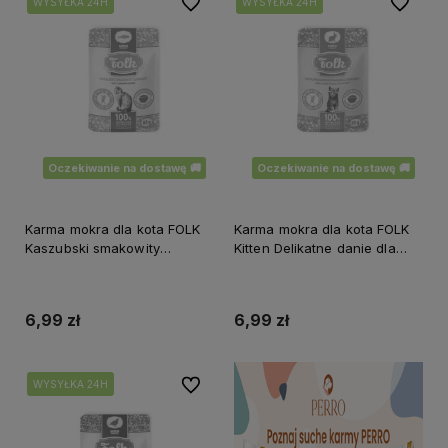
Do ulubionych
Do ulubi
WYSYŁKA 24H
WYSYŁKA 24H
WYSYŁKA 24H
WYSYŁKA 24H
Oczekiwanie na dostawę 🚚
Oczekiwanie na dostawę 🚚
Karma mokra dla kota FOLK
Karma mokra dla kota FOLK
Kaszubski smakowity
Kitten Delikatne danie dla
sandacz saszetka 85 g
malucha z królikiem saszetka
85 g
6,99 zł
6,99 zł
Do ulubionych
WYSYŁKA 24H
WYSYŁKA 24H