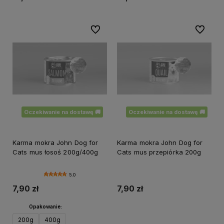
Do ulubionych
Do ulubi
Oczekiwanie na dostawę 🚚
Oczekiwanie na dostawę 🚚
Karma mokra John Dog for
Karma mokra John Dog for
Cats mus łosoś 200g/400g
Cats mus przepiórka 200g
5.0
7,90 zł
7,90 zł
Opakowanie:
200g
400g