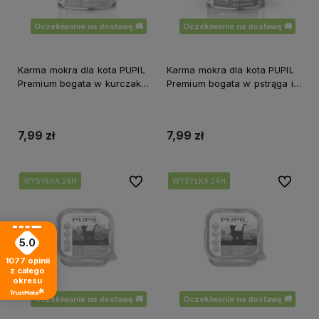
Oczekiwanie na dostawę 🚚
Oczekiwanie na dostawę 🚚
Karma mokra dla kota PUPIL
Karma mokra dla kota PUPIL
Premium bogata w kurczaka
Premium bogata w pstrąga i
z cielęciną 415 g
łososia 415 g
7,99 zł
7,99 zł
Do ulubionych
Do ulubi
WYSYŁKA 24H
WYSYŁKA 24H
WYSYŁKA 24H
WYSYŁKA 24H
WYSYŁKA 24H
WYSYŁKA 24H
5.0
1077
opinii
z całego
okresu
Oczekiwanie na dostawę 🚚
Oczekiwanie na dostawę 🚚