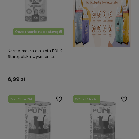
Oczekiwanie na dostawę 🚚
Karma mokra dla kota FOLK
Staropolska wyśmienita
przepiórka saszetka 85 g
6,99 zł
Do ulubionych
Do ulubi
WYSYŁKA 24H
WYSYŁKA 24H
WYSYŁKA 24H
WYSYŁKA 24H
WYSYŁKA 24H
WYSYŁKA 24H