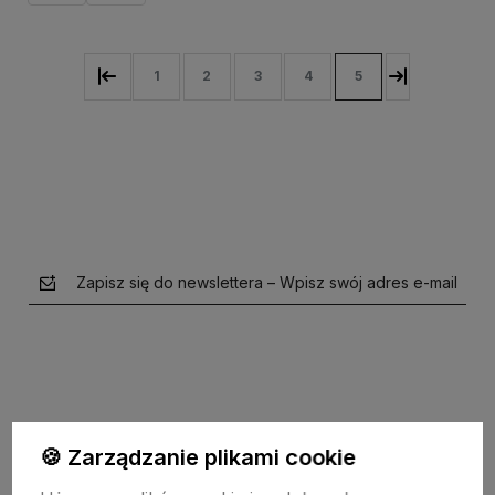
1
2
3
4
5
Zapisz się do newslettera – Wpisz swój adres e-mail
🍪 Zarządzanie plikami cookie
polityce prywatności