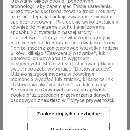
Używamy plików cookie i podobnych
technologii, aby zapamiętać Twoje ustawienia,
prezentować spersonalizowane treści i reklamy
O nas
oraz udostępniać funkcje związane z mediami
społecznościowymi. Pliki cookie wykorzystujemy
również do mierzenia ruchu i analizowania
sposobu korzystania z naszej strony
Obsługa klienta
internetowej.
Domyślnie włączone są jedynie
pliki niezbędne do poprawnego działania strony.
Poniżej możesz zaakceptować wszystkie rodzaje
Pomoc
plików, klikając "Zaakceptuj wszystkie", lub
odmówić ich używania (z wyjątkiem
niezbędnych). Możesz też dostosować pliki do
swoich potrzeb, wybierając "Dostosuj zgody".
Moje konto
Udzieloną zgodę możesz w dowolnym
momencie wycofać lub zmienić, klikając w link
"Ustawienia plików cookies" na dole strony.
Szczegóły o używanych przez nas plikach
cookie oraz zasadach przetwarzania danych
osobowych znajdziesz w Polityce prywatności.
Zaakceptuj tylko niezbędne
Sklep internetowy Shoper.pl
Szablon Shoper Modern 3.0™
od
GrowCommerce
Dostosuj zgody