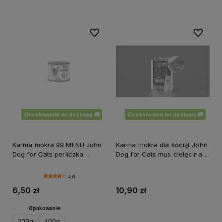
Do ulubionych
Do ulubi
Oczekiwanie na dostawę 🚚
Oczekiwanie na dostawę 🚚
Karma mokra 99 MENU John
Karma mokra dla kociąt John
Dog for Cats perliczka
Dog for Cats mus cielęcina i
200g/400g
królik 400g
4.0
6,50 zł
10,90 zł
Opakowanie:
200g
400g