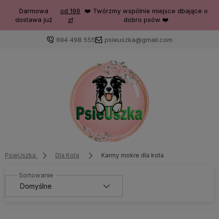
Darmowa
od 199
❤️ Twórzmy wspólnie miejsce dbające o
dostawa już
zł
dobro psów ❤️
694 498 555
psieuszka@gmail.com
PsieUszka
Dla Kota
Karmy mokre dla kota