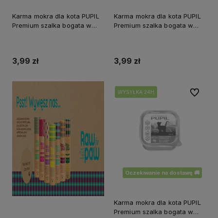
Karma mokra dla kota PUPIL
Karma mokra dla kota PUPIL
Premium szalka bogata w
Premium szalka bogata w
cielęcinę z sercami
indyka z wątróbką 100 g
indyczymi 100 g
3,99 zł
3,99 zł
Do ulubi
WYSYŁKA 24H
WYSYŁKA 24H
WYSYŁKA 24H
Oczekiwanie na dostawę 🚚
Karma mokra dla kota PUPIL
Premium szalka bogata w