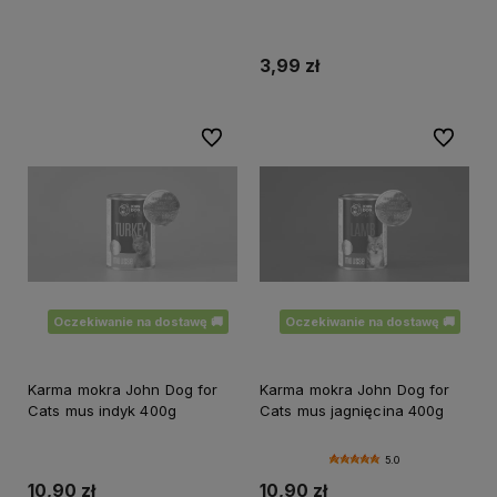
łososia z krewetkami 100 g
3,99 zł
Do ulubionych
Do ulubi
Oczekiwanie na dostawę 🚚
Oczekiwanie na dostawę 🚚
Karma mokra John Dog for
Karma mokra John Dog for
Cats mus indyk 400g
Cats mus jagnięcina 400g
5.0
10,90 zł
10,90 zł